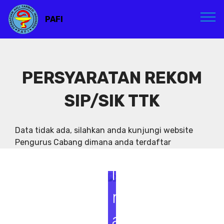
PAFI
PERSYARATAN REKOM
SIP/SIK TTK
S
e
Data tidak ada, silahkan anda kunjungi website
Pengurus Cabang dimana anda terdaftar
m
i
n
a