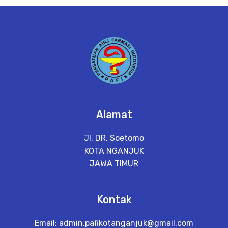
e
t
a
il
Alamat
Jl. DR. Soetomo
KOTA NGANJUK
JAWA TIMUR
Kontak
Email:
admin.pafikotanganjuk@gmail.com